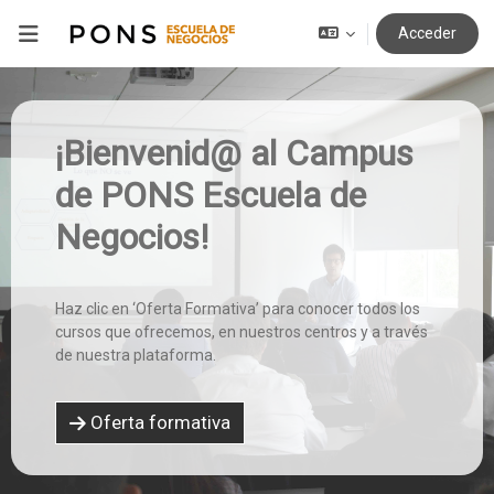
Salta al contenido principal
Panel lateral
Acceder
¡Bienvenid@ al Campus
de PONS Escuela de
Negocios!
Haz clic en ‘Oferta Formativa’ para conocer todos los
cursos que ofrecemos, en nuestros centros y a través
de nuestra plataforma.
Oferta formativa